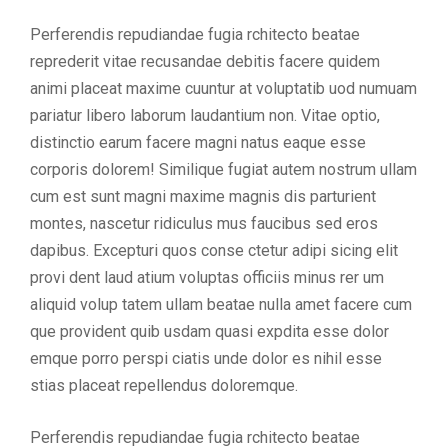
Perferendis repudiandae fugia rchitecto beatae
reprederit vitae recusandae debitis facere quidem
animi placeat maxime cuuntur at voluptatib uod numuam
pariatur libero laborum laudantium non. Vitae optio,
distinctio earum facere magni natus eaque esse
corporis dolorem! Similique fugiat autem nostrum ullam
cum est sunt magni maxime magnis dis parturient
montes, nascetur ridiculus mus faucibus sed eros
dapibus. Excepturi quos conse ctetur adipi sicing elit
provi dent laud atium voluptas officiis minus rer um
aliquid volup tatem ullam beatae nulla amet facere cum
que provident quib usdam quasi expdita esse dolor
emque porro perspi ciatis unde dolor es nihil esse
stias placeat repellendus doloremque.
Perferendis repudiandae fugia rchitecto beatae