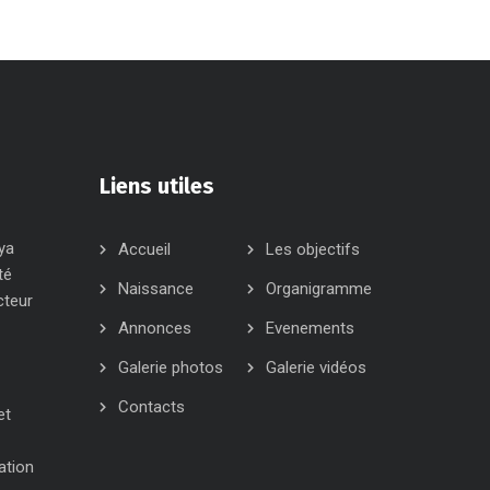
Liens utiles
ya
Accueil
Les objectifs
té
Naissance
Organigramme
cteur
Annonces
Evenements
Galerie photos
Galerie vidéos
Contacts
et
ation