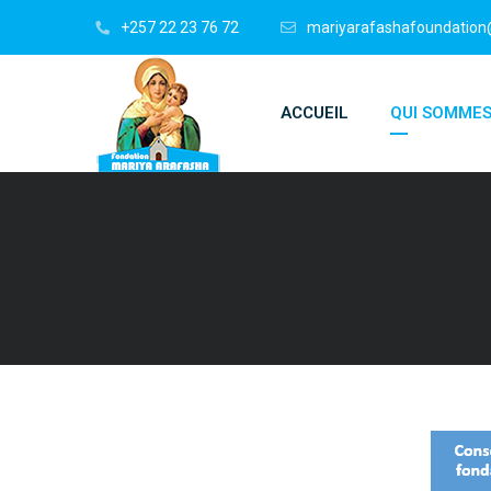
+257 22 23 76 72
mariyarafashafoundatio
ACCUEIL
QUI SOMME