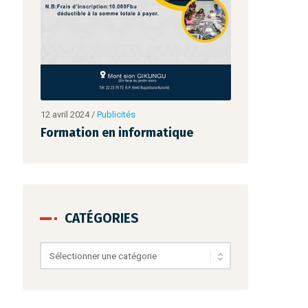
12 avril 2024
/
Publicités
12 avril 2024
/
Pub
Formation en informatique
Formation e
CATÉGORIES
Catégories