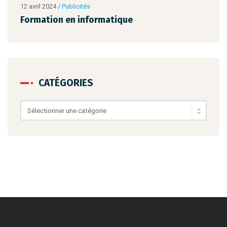
12 avril 2024
/
Publicités
12 av
Formation en informatique
For
CATÉGORIES
Catégories