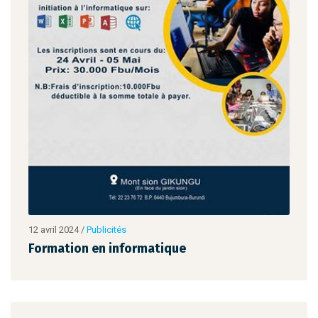
12 avril 2024
/
Publicités
12 av
Formation en informatique
For