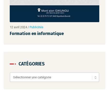
12 avril 2024
/
Publicités
12 av
Formation en informatique
For
CATÉGORIES
Catégories