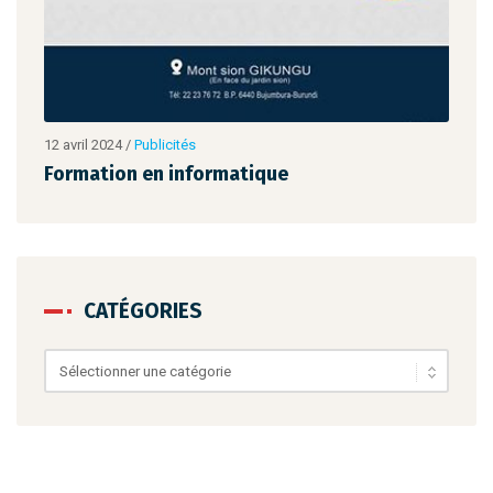
12 avril 2024
/
Publicités
12 av
Formation en informatique
For
CATÉGORIES
Catégories