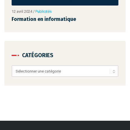
12 avril 2024
/
Publicités
12 av
Formation en informatique
For
CATÉGORIES
Catégories