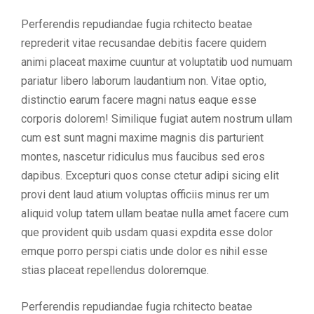
Perferendis repudiandae fugia rchitecto beatae
reprederit vitae recusandae debitis facere quidem
animi placeat maxime cuuntur at voluptatib uod numuam
pariatur libero laborum laudantium non. Vitae optio,
distinctio earum facere magni natus eaque esse
corporis dolorem! Similique fugiat autem nostrum ullam
cum est sunt magni maxime magnis dis parturient
montes, nascetur ridiculus mus faucibus sed eros
dapibus. Excepturi quos conse ctetur adipi sicing elit
provi dent laud atium voluptas officiis minus rer um
aliquid volup tatem ullam beatae nulla amet facere cum
que provident quib usdam quasi expdita esse dolor
emque porro perspi ciatis unde dolor es nihil esse
stias placeat repellendus doloremque.
Perferendis repudiandae fugia rchitecto beatae