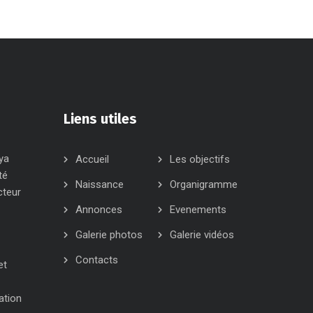
Liens utiles
ya
Accueil
Les objectifs
té
Naissance
Organigramme
cteur
Annonces
Evenements
Galerie photos
Galerie vidéos
Contacts
et
ation