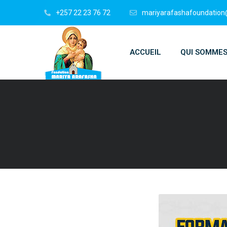
+257 22 23 76 72
mariyarafashafoundatio
ACCUEIL
QUI SOMME