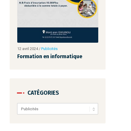
12 avril 2024
/
Publicités
12 avril 2024
/
Pub
Formation en informatique
Formation e
CATÉGORIES
Catégories