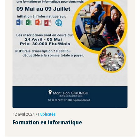
12 avril 2024
/
Publicités
12 av
Formation en informatique
For