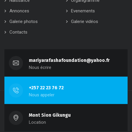
Naissance
Organigramme
Annonces
Evenements
Galerie photos
Galerie vidéos
Contacts
mariyarafashafoundation@yahoo.fr
Nous écrire
+257 22 23 76 72
Nous appeler
Mont Sion Gikungu
Location