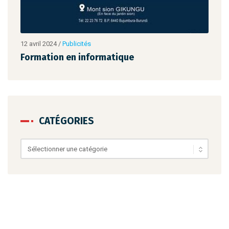
12 avril 2024
/
Publicités
12 av
Formation en informatique
For
CATÉGORIES
Catégories