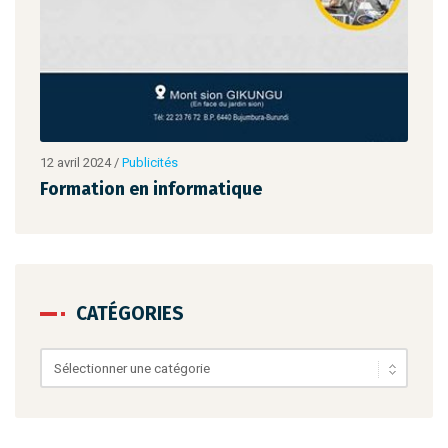
12 avril 2024
/
Publicités
12 av
Formation en informatique
For
CATÉGORIES
Catégories